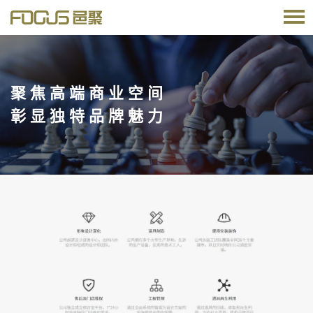
聚 焦 高 端 商 业 空 间
彰 显 独 特 品 牌 魅 力